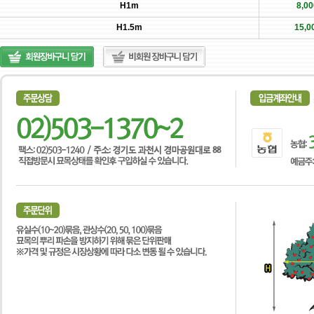
H1m
8,0
H1.5m
15,